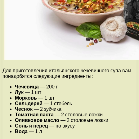
Для приготовления итальянского чечевичного супа вам
понадобятся следующие ингредиенты:
Чечевица
— 200 г
Лук
— 1 шт
Морковь
— 1 шт
Сельдерей
— 1 стебель
Чеснок
— 2 зубчика
Томатная паста
— 2 столовые ложки
Оливковое масло
— 2 столовые ложки
Соль
и
перец
— по вкусу
Вода
— 1 л