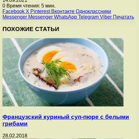
14.09.2021
0
Время чтения: 5 мин.
Facebook
X
Pinterest
Вконтакте
Одноклассники
Messenger
Messenger
WhatsApp
Telegram
Viber
Печатать
ПОХОЖИЕ СТАТЬИ
Французский куриный суп-пюре с белыми
грибами
28.02.2018