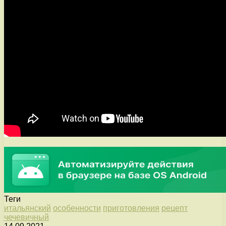
Теги
итальянский
особенности
приготовления
рецепт
чечевичный