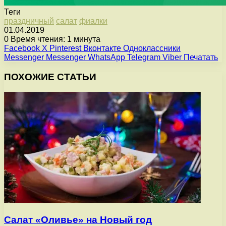
Теги
праздничный
салат
фиалки
01.04.2019
0
Время чтения: 1 минута
Facebook
X
Pinterest
Вконтакте
Одноклассники
Messenger
Messenger
WhatsApp
Telegram
Viber
Печатать
ПОХОЖИЕ СТАТЬИ
Салат «Оливье» на Новый год