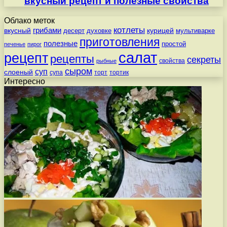
вкусный рецепт и полезные свойства
Облако меток
котлеты
вкусный
грибами
курицей
десерт
духовке
мультиварке
приготовления
полезные
простой
печенье
пирог
салат
рецепт
рецепты
секреты
свойства
рыбные
сыром
суп
слоеный
супа
торт
тортик
Интересно