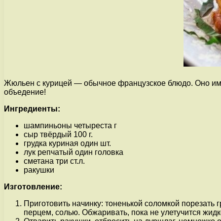
Жюльен с курицей — обычное французское блюдо. Оно им
объедение!
Ингредиенты:
шампиньоны четыреста г
сыр твёрдый 100 г.
грудка куриная один шт.
лук репчатый один головка
сметана три ст.л.
ракушки
Изготовление:
Приготовить начинку: тоненькой соломкой порезать гр
перцем, солью. Обжаривать, пока не улетучится жидко