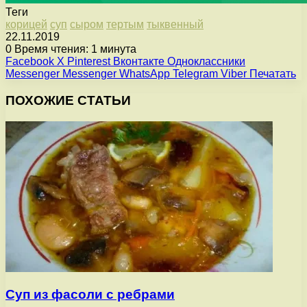
Теги
корицей
суп
сыром
тертым
тыквенный
22.11.2019
0
Время чтения: 1 минута
Facebook
X
Pinterest
Вконтакте
Одноклассники
Messenger
Messenger
WhatsApp
Telegram
Viber
Печатать
ПОХОЖИЕ СТАТЬИ
Суп из фасоли с ребрами