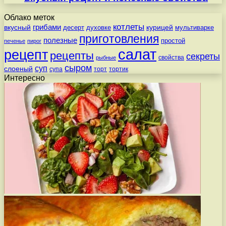
Облако меток
котлеты
вкусный
грибами
курицей
десерт
духовке
мультиварке
приготовления
полезные
простой
печенье
пирог
салат
рецепт
рецепты
секреты
свойства
рыбные
сыром
суп
слоеный
супа
торт
тортик
Интересно