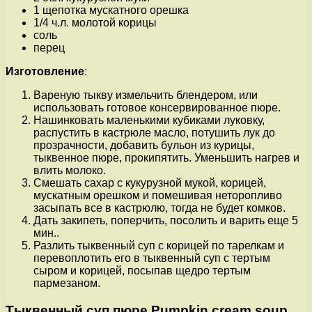
1 щепотка мускатного орешка
1/4 ч.л. молотой корицы
соль
перец
Изготовление
:
Вареную тыкву измельчить блендером, или
использовать готовое консервированное пюре.
Нашинковать маленькими кубиками луковку,
распустить в кастрюле масло, потушить лук до
прозрачности, добавить бульон из курицы,
тыквенное пюре, прокипятить. Уменьшить нагрев и
влить молоко.
Смешать сахар с кукурузной мукой, корицей,
мускатным орешком и помешивая неторопливо
засыпать все в кастрюлю, тогда не будет комков.
Дать закипеть, поперчить, посолить и варить еще 5
мин..
Разлить тыквенный суп с корицей по тарелкам и
перевоплотить его в тыквенный суп с тертым
сыром и корицей, посыпав щедро тертым
пармезаном.
Тыквенный суп пюре Pumpkin cream soup