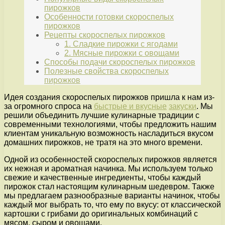
пирожков
Особенности готовки скороспелых
пирожков
Рецепты скороспелых пирожков
1. Сладкие пирожки с ягодами
2. Мясные пирожки с овощами
Способы подачи скороспелых пирожков
Полезные свойства скороспелых
пирожков
Идея создания скороспелых пирожков пришла к нам из-
за огромного спроса на
быстрые и вкусные
закуски
. Мы
решили объединить лучшие кулинарные традиции с
современными технологиями, чтобы предложить нашим
клиентам уникальную возможность насладиться вкусом
домашних пирожков, не тратя на это много времени.
Одной из особенностей скороспелых пирожков является
их нежная и ароматная начинка. Мы используем только
свежие и качественные ингредиенты, чтобы каждый
пирожок стал настоящим кулинарным шедевром. Также
мы предлагаем разнообразные варианты начинок, чтобы
каждый мог выбрать то, что ему по вкусу: от классической
картошки с грибами до оригинальных комбинаций с
мясом, сыром и овощами.