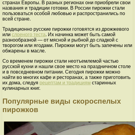
странах Европы. В разных регионах они приобрели свои
названия и традиции готовки. В России пирожки стали
пользоваться особой любовью и распространились по
всей стране.
Традиционно русские пирожки готовятся из дрожжевого
или
слоеного теста
. Их начинка может быть самой
разнообразной — от мясной и рыбной до сладкой с
творогом или ягодами. Пирожки могут быть запечены или
обжарены в масле.
Со временем пирожки стали неотъемлемой частью
русской кухни и нашли свое место на праздничном столе
и в повседневном питании. Сегодня пирожки можно
найти во многих кафе и ресторанах, а также приготовить
их дома, следуя
рецептам и традициям
старинных
кулинарных книг.
Популярные виды скороспелых
пирожков