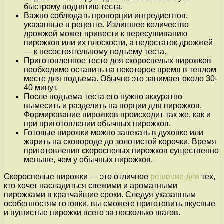
быстрому поднятию теста.
Важно соблюдать пропорции ингредиентов,
указанные в рецепте. Излишнее количество
дрожжей может привести к пересушиванию
пирожков или их плоскости, а недостаток дрожжей
— к несостоятельному подъему теста.
Приготовленное тесто для скороспелых пирожков
необходимо оставить на некоторое время в теплом
месте для подъема. Обычно это занимает около 30-
40 минут.
После подъема теста его нужно аккуратно
вымесить и разделить на порции для пирожков.
Формирование пирожков происходит так же, как и
при приготовлении обычных пирожков.
Готовые пирожки можно запекать в духовке или
жарить на сковороде до золотистой корочки. Время
приготовления скороспелых пирожков существенно
меньше, чем у обычных пирожков.
Скороспелые пирожки — это отличное
решение для
тех,
кто хочет насладиться свежими и ароматными
пирожками в кратчайшие сроки. Следуя указанным
особенностям готовки, вы сможете приготовить вкусные
и пушистые пирожки всего за несколько шагов.