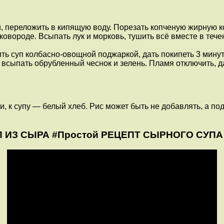
, переложить в кипящую воду. Порезать копченую жирную к
сковороде. Всыпать лук и морковь, тушить всё вместе в теч
ь суп колбасно-овощной поджаркой, дать покипеть 3 минуты
 всыпать обрубленный чеснок и зелень. Пламя отключить, д
, к супу — белый хлеб. Рис может быть не добавлять, а по
П ИЗ СЫРА #Простой РЕЦЕПТ СЫРНОГО СУПА