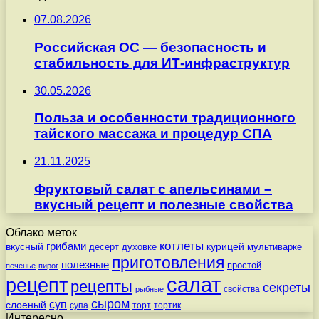
07.08.2026
Российская ОС — безопасность и
стабильность для ИТ-инфраструктур
30.05.2026
Польза и особенности традиционного
тайского массажа и процедур СПА
21.11.2025
Фруктовый салат с апельсинами –
вкусный рецепт и полезные свойства
Облако меток
котлеты
вкусный
грибами
курицей
десерт
духовке
мультиварке
приготовления
полезные
простой
печенье
пирог
салат
рецепт
рецепты
секреты
свойства
рыбные
сыром
суп
слоеный
супа
торт
тортик
Интересно