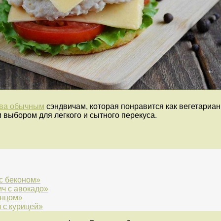
ива обычным
сэндвичам, которая понравится как вегетариан
выбором для легкого и сытного перекуса.
с беконом»
ч с авокадо»
унцом»
 с курицей»