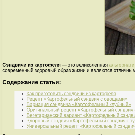
Сэндвичи из картофеля
— это великолепная
альтернат
современный здоровый образ жизни и являются отличным 
Содержание статьи:
Как приготовить сэндвичи из картофеля
Рецепт «Картофельный сэндвич с овощами»
Вариация сэндвича «Картофельный клубный»
Оригинальный рецепт «Картофельный сэндвич 
Вегетарианский вариант «Картофельный сэндви
Здоровый сэндвич «Картофельный сэндвич с т
Универсальный рецепт «Картофельный сэндвич