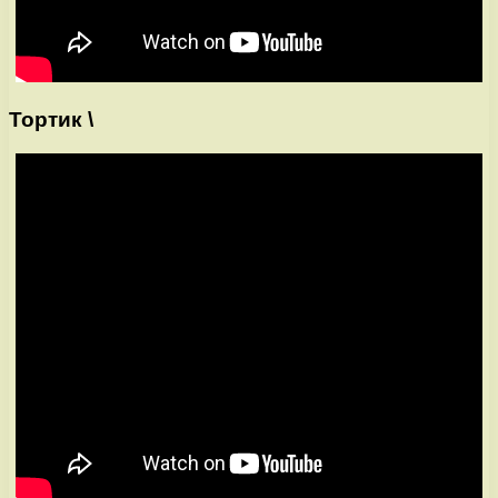
Тортик \