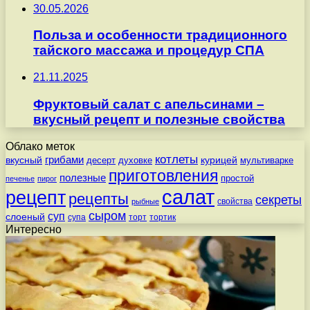
30.05.2026
Польза и особенности традиционного
тайского массажа и процедур СПА
21.11.2025
Фруктовый салат с апельсинами –
вкусный рецепт и полезные свойства
Облако меток
котлеты
вкусный
грибами
курицей
десерт
духовке
мультиварке
приготовления
полезные
простой
печенье
пирог
салат
рецепт
рецепты
секреты
свойства
рыбные
сыром
суп
слоеный
супа
торт
тортик
Интересно