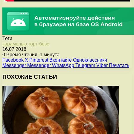
Теги
карамелью
торт-безе
16.07.2018
0
Время чтения: 1 минута
Facebook
X
Pinterest
Вконтакте
Одноклассники
Messenger
Messenger
WhatsApp
Telegram
Viber
Печатать
ПОХОЖИЕ СТАТЬИ