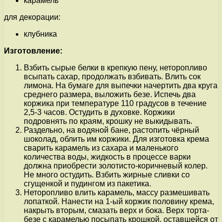
карамель
для декорации:
клубника
Изготовление:
Взбить сырые белки в крепкую пену, неторопливо
всыпать сахар, продолжать взбивать. Влить сок
лимона. На бумаге для выпечки начертить два круга
среднего размера, выложить безе. Испечь два
коржика при температуре 110 градусов в течение
2,5-3 часов. Остудить в духовке. Коржики
подровнять по краям, крошку не выкидывать.
Раздельно, на водяной бане, растопить чёрный
шоколад, облить им коржики. Для изготовка крема
сварить карамель из сахара и маленького
количества воды, жидкость в процессе варки
должна приобрести золотисто-коричневый колер.
Не много остудить. Взбить жирные сливки со
сгущенкой и пудингом из пакетика.
Неторопливо влить карамель, массу размешивать
лопаткой. Нанести на 1-ый коржик половину крема,
накрыть вторым, смазать верх и бока. Верх торта-
безе с карамелью посыпать крошкой, оставшейся от