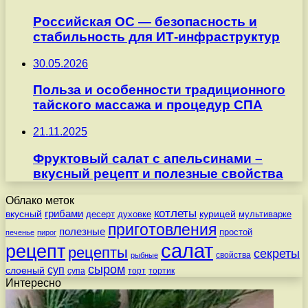
Российская ОС — безопасность и
стабильность для ИТ-инфраструктур
30.05.2026
Польза и особенности традиционного
тайского массажа и процедур СПА
21.11.2025
Фруктовый салат с апельсинами –
вкусный рецепт и полезные свойства
Облако меток
котлеты
вкусный
грибами
курицей
десерт
духовке
мультиварке
приготовления
полезные
простой
печенье
пирог
салат
рецепт
рецепты
секреты
свойства
рыбные
сыром
суп
слоеный
супа
торт
тортик
Интересно