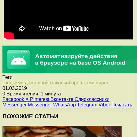
Теги
грецкими
домашний
маковый
орешками
пирог
01.03.2019
0
Время чтения: 1 минута
Facebook
X
Pinterest
Вконтакте
Одноклассники
Messenger
Messenger
WhatsApp
Telegram
Viber
Печатать
ПОХОЖИЕ СТАТЬИ