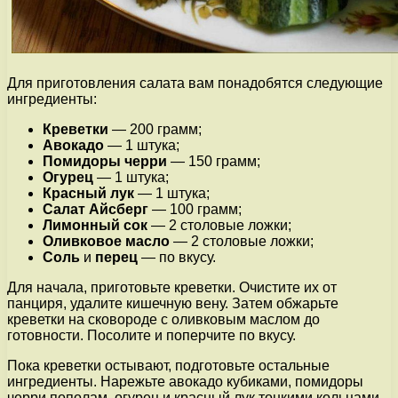
Для приготовления салата вам понадобятся следующие
ингредиенты:
Креветки
— 200 грамм;
Авокадо
— 1 штука;
Помидоры черри
— 150 грамм;
Огурец
— 1 штука;
Красный лук
— 1 штука;
Салат Айсберг
— 100 грамм;
Лимонный сок
— 2 столовые ложки;
Оливковое масло
— 2 столовые ложки;
Соль
и
перец
— по вкусу.
Для начала, приготовьте креветки. Очистите их от
панциря, удалите кишечную вену. Затем обжарьте
креветки на сковороде с оливковым маслом до
готовности. Посолите и поперчите по вкусу.
Пока креветки остывают, подготовьте остальные
ингредиенты. Нарежьте авокадо кубиками, помидоры
черри пополам, огурец и красный лук тонкими кольцами.