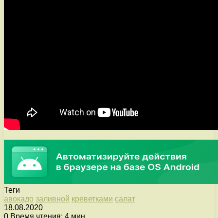
Теги
авокадо
заливной
креветками
салат
18.08.2020
0
Время чтения: 4 мин.