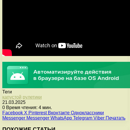
Теги
капустой
рулетики
21.03.2025
0
Время чтения: 4 мин.
Facebook
X
Pinterest
Вконтакте
Одноклассники
Messenger
Messenger
WhatsApp
Telegram
Viber
Печатать
ПОХОЖИЕ СТАТЬИ