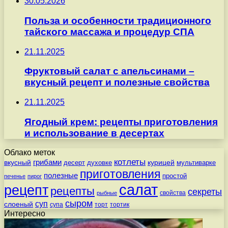
30.05.2026
Польза и особенности традиционного
тайского массажа и процедур СПА
21.11.2025
Фруктовый салат с апельсинами –
вкусный рецепт и полезные свойства
21.11.2025
Ягодный крем: рецепты приготовления
и использование в десертах
Облако меток
котлеты
вкусный
грибами
курицей
десерт
духовке
мультиварке
приготовления
полезные
простой
печенье
пирог
салат
рецепт
рецепты
секреты
свойства
рыбные
сыром
суп
слоеный
супа
торт
тортик
Интересно