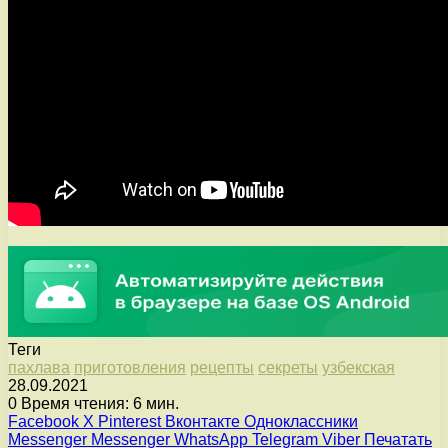
Теги
пахлава
приготовления
рецепты
секреты
узбекская
28.09.2021
0
Время чтения: 6 мин.
Facebook
X
Pinterest
Вконтакте
Одноклассники
Messenger
Messenger
WhatsApp
Telegram
Viber
Печатать