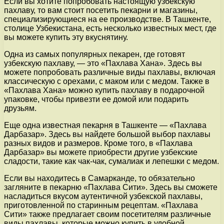
Если вы хотите попробовать настоящую узбекскую
пахлаву, то вам стоит посетить пекарни и магазины,
специализирующиеся на ее производстве. В Ташкенте,
столице Узбекистана, есть несколько известных мест, где
вы можете купить эту вкуснятину.
Одна из самых популярных пекарен, где готовят
узбекскую пахлаву, — это «Пахлава Хана». Здесь вы
можете попробовать различные виды пахлавы, включая
классическую с орехами, с маком или с медом. Также в
«Пахлава Хана» можно купить пахлаву в подарочной
упаковке, чтобы привезти ее домой или подарить
друзьям.
Еще одна известная пекарня в Ташкенте — «Пахлава
Дарбазар». Здесь вы найдете большой выбор пахлавы
разных видов и размеров. Кроме того, в «Пахлава
Дарбазар» вы можете приобрести другие узбекские
сладости, такие как чак-чак, сумалиак и лепешки с медом.
Если вы находитесь в Самарканде, то обязательно
загляните в пекарню «Пахлава Сити». Здесь вы сможете
насладиться вкусом аутентичной узбекской пахлавы,
приготовленной по старинным рецептам. «Пахлава
Сити» также предлагает своим посетителям различные
виды пахлавы, которые можно купить в удобной