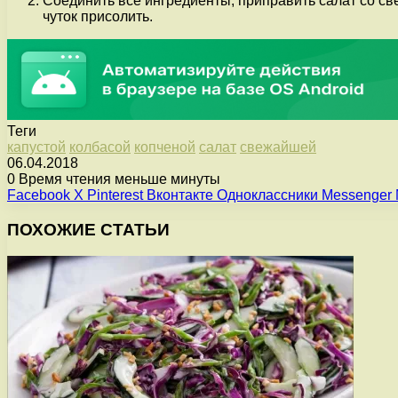
Соединить все ингредиенты, приправить салат со с
чуток присолить.
Теги
капустой
колбасой
копченой
салат
свежайшей
06.04.2018
0
Время чтения меньше минуты
Facebook
X
Pinterest
Вконтакте
Одноклассники
Messenger
ПОХОЖИЕ СТАТЬИ