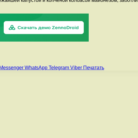
вежайшей капустой и копченой колбасой майонезом, заботл
Messenger
WhatsApp
Telegram
Viber
Печатать