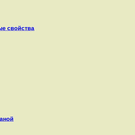
ые свойства
таной