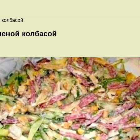
й колбасой
ченой колбасой