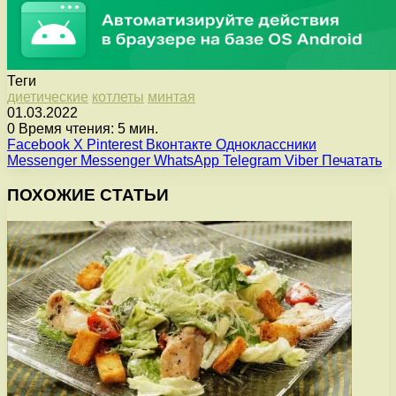
Теги
диетические
котлеты
минтая
01.03.2022
0
Время чтения: 5 мин.
Facebook
X
Pinterest
Вконтакте
Одноклассники
Messenger
Messenger
WhatsApp
Telegram
Viber
Печатать
ПОХОЖИЕ СТАТЬИ