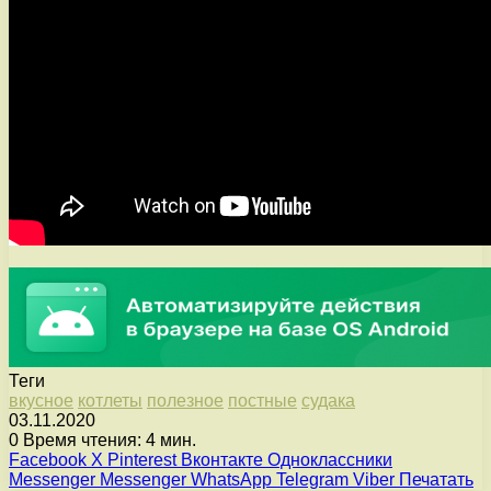
Теги
вкусное
котлеты
полезное
постные
судака
03.11.2020
0
Время чтения: 4 мин.
Facebook
X
Pinterest
Вконтакте
Одноклассники
Messenger
Messenger
WhatsApp
Telegram
Viber
Печатать