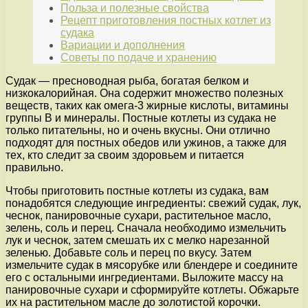
Польза и полезные свойства
Рецепт приготовления постных котлет из
судака
Вариации и дополнения
Советы по подаче и хранению
Судак — пресноводная рыба, богатая белком и
низкокалорийная. Она содержит множество полезных
веществ, таких как омега-3 жирные кислоты, витамины
группы В и минералы. Постные котлеты из судака не
только питательны, но и очень вкусны. Они отлично
подходят для постных обедов или ужинов, а также для
тех, кто следит за своим здоровьем и питается
правильно.
Чтобы приготовить постные котлеты из судака, вам
понадобятся следующие ингредиенты: свежий судак, лук,
чеснок, панировочные сухари, растительное масло,
зелень, соль и перец. Сначала необходимо измельчить
лук и чеснок, затем смешать их с мелко нарезанной
зеленью. Добавьте соль и перец по вкусу. Затем
измельчите судак в мясорубке или блендере и соедините
его с остальными ингредиентами. Выложите массу на
панировочные сухари и сформируйте котлеты. Обжарьте
их на растительном масле до золотистой корочки.