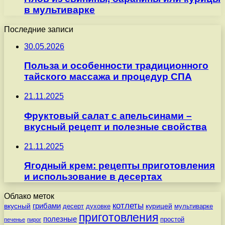
в мультиварке
Последние записи
30.05.2026
Польза и особенности традиционного
тайского массажа и процедур СПА
21.11.2025
Фруктовый салат с апельсинами –
вкусный рецепт и полезные свойства
21.11.2025
Ягодный крем: рецепты приготовления
и использование в десертах
Облако меток
котлеты
вкусный
грибами
курицей
десерт
духовке
мультиварке
приготовления
полезные
простой
печенье
пирог