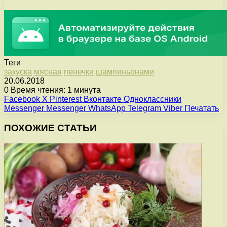
Теги
закуска
мясная
пенечки
шампиньонами
20.06.2018
0
Время чтения: 1 минута
Facebook
X
Pinterest
Вконтакте
Одноклассники
Messenger
Messenger
WhatsApp
Telegram
Viber
Печатать
ПОХОЖИЕ СТАТЬИ