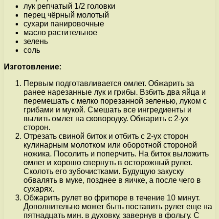
лук репчатый 1/2 головки
перец чёрный молотый
сухари панировочные
масло растительное
зелень
соль
Изготовление:
Первым подготавливается омлет. Обжарить за
ранее нарезанные лук и грибы. Взбить два яйца и
перемешать с мелко порезанной зеленью, луком с
грибами и мукой. Смешать все ингредиенты и
вылить омлет на сковородку. Обжарить с 2-ух
сторон.
Отрезать свиной биток и отбить с 2-ух сторон
кулинарным молотком или оборотной стороной
ножика. Посолить и поперчить. На биток выложить
омлет и хорошо свернуть в осторожный рулет.
Сколоть его зубочистками. Будущую закуску
обвалять в муке, позднее в яичке, а после чего в
сухарях.
Обжарить рулет во фритюре в течение 10 минут.
Дополнительно может быть поставить рулет еще на
пятнадцать мин. в духовку, завернув в фольгу. С