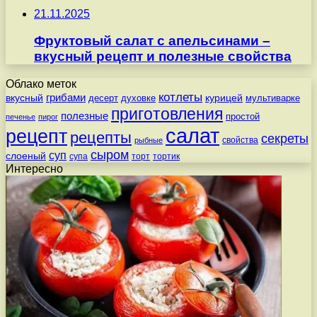
21.11.2025
Фруктовый салат с апельсинами –
вкусный рецепт и полезные свойства
Облако меток
котлеты
вкусный
грибами
курицей
десерт
духовке
мультиварке
приготовления
полезные
простой
печенье
пирог
салат
рецепт
рецепты
секреты
свойства
рыбные
сыром
суп
слоеный
супа
торт
тортик
Интересно