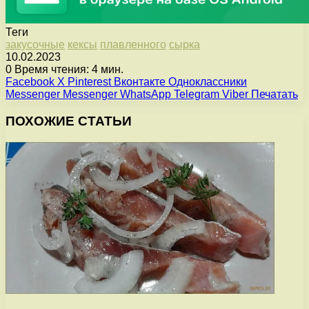
Теги
закусочные
кексы
плавленного
сырка
10.02.2023
0
Время чтения: 4 мин.
Facebook
X
Pinterest
Вконтакте
Одноклассники
Messenger
Messenger
WhatsApp
Telegram
Viber
Печатать
ПОХОЖИЕ СТАТЬИ