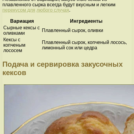
плавленного сырка всегда будут вкусным и легким
перекусом для
любого случая
.
Вариация
Ингредиенты
Сырные кексы с
Плавленный сырок, оливки
оливками
Кексы с
Плавленный сырок, копченый лосось,
копченым
лимонный сок или цедра
лососем
Подача и сервировка закусочных
кексов