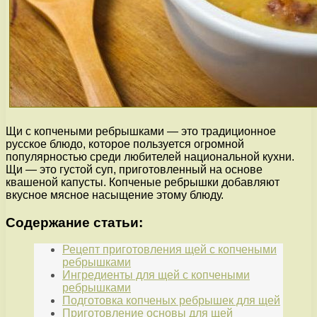
Щи с копчеными ребрышками — это традиционное
русское блюдо, которое пользуется огромной
популярностью среди любителей национальной кухни.
Щи — это густой суп, приготовленный на основе
квашеной капусты. Копченые ребрышки добавляют
вкусное мясное насыщение этому блюду.
Содержание статьи:
Рецепт приготовления щей с копчеными
ребрышками
Ингредиенты для щей с копчеными
ребрышками
Подготовка копченых ребрышек для щей
Приготовление основы для щей