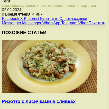
Теги
кармашки
куриные
приготовления
рецепт
творогом
02.02.2024
0
Время чтения: 4 мин.
Facebook
X
Pinterest
Вконтакте
Одноклассники
Messenger
Messenger
WhatsApp
Telegram
Viber
Печатать
ПОХОЖИЕ СТАТЬИ
Ризотто с лисичками в сливках