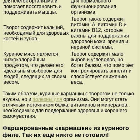
для клеток организма и
для нормального
помогает восстановить и
функционирования
поддерживать мышцы.
организма.
Творог также содержит
витамин А, витамин D и
Творог содержит кальций,
витамин B12, которые
необходимый для здоровых
важны для поддержания
костей и зубов.
здоровой кожи, зрения и
нервной системы.
Куриное мясо является
Творог содержит мало
низкокалорийным
жиров и углеводов, но
продуктом, что делает его
богат белком, что помогает
идеальным выбором для
контролировать аппетит и
людей, следящих за своим
способствует снижению
весом.
веса.
Таким образом, куриные кармашки с творогом не только
вкусны, но и
полезны для
организма. Они могут стать
отличным источником белка, витаминов и минералов,
необходимых для поддержания здоровья и хорошего
самочувствия.
Фаршированные «кармашки» из куриного
филе. Так их ещё никто не готовил!