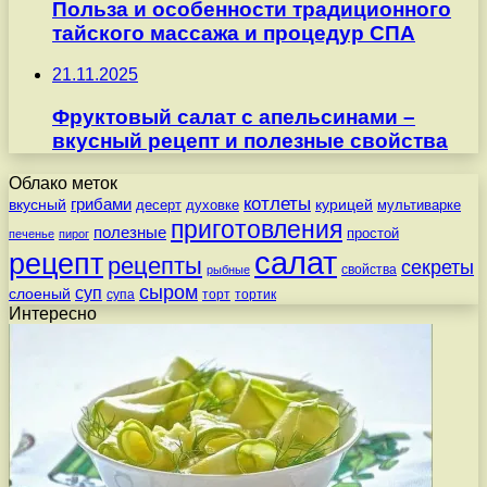
Польза и особенности традиционного
тайского массажа и процедур СПА
21.11.2025
Фруктовый салат с апельсинами –
вкусный рецепт и полезные свойства
Облако меток
котлеты
вкусный
грибами
курицей
десерт
духовке
мультиварке
приготовления
полезные
простой
печенье
пирог
салат
рецепт
рецепты
секреты
свойства
рыбные
сыром
суп
слоеный
супа
торт
тортик
Интересно