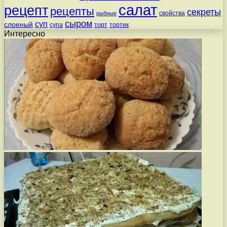
салат
рецепт
рецепты
секреты
свойства
рыбные
сыром
суп
слоеный
супа
торт
тортик
Интересно