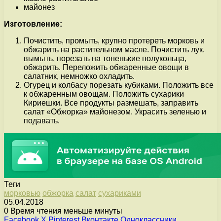
майонез
Изготовление:
Почистить, промыть, крупно протереть морковь и
обжарить на растительном масле. Почистить лук,
вымыть, порезать на тоненькие полукольца,
обжарить. Переложить обжаренные овощи в
салатник, немножко охладить.
Огурец и колбасу порезать кубиками. Положить все
к обжаренным овощам. Положить сухарики
Кириешки. Все продукты размешать, заправить
салат «Обжорка» майонезом. Украсить зеленью и
подавать.
Теги
морковью
обжорка
салат
сухариками
05.04.2018
0
Время чтения меньше минуты
Facebook
X
Pinterest
Вконтакте
Одноклассники