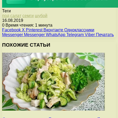
Теги
под
салат
семги
шубой
16.08.2019
0
Время чтения: 1 минута
Facebook
X
Pinterest
Вконтакте
Одноклассники
Messenger
Messenger
WhatsApp
Telegram
Viber
Печатать
ПОХОЖИЕ СТАТЬИ