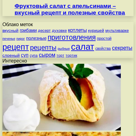
Фруктовый салат с апельсинами –
вкусный рецепт и полезные свойства
Облако меток
котлеты
вкусный
грибами
курицей
десерт
духовке
мультиварке
приготовления
полезные
простой
печенье
пирог
салат
рецепт
рецепты
секреты
свойства
рыбные
сыром
суп
слоеный
супа
торт
тортик
Интересно