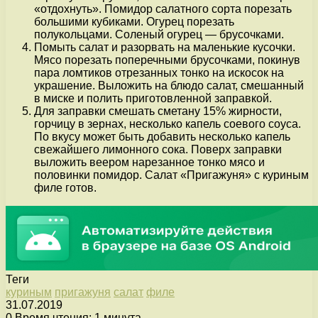
«отдохнуть». Помидор салатного сорта порезать
большими кубиками. Огурец порезать
полукольцами. Соленый огурец — брусочками.
Помыть салат и разорвать на маленькие кусочки.
Мясо порезать поперечными брусочками, покинув
пара ломтиков отрезанных тонко на искосок на
украшение. Выложить на блюдо салат, смешанный
в миске и полить приготовленной заправкой.
Для заправки смешать сметану 15% жирности,
горчицу в зернах, несколько капель соевого соуса.
По вкусу может быть добавить несколько капель
свежайшего лимонного сока. Поверх заправки
выложить веером нарезанное тонко мясо и
половинки помидор. Салат «Пригажуня» с куриным
филе готов.
Теги
куриным
пригажуня
салат
филе
31.07.2019
0
Время чтения: 1 минута