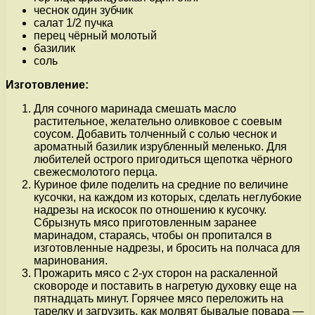
чеснок один зубчик
салат 1/2 пучка
перец чёрный молотый
базилик
соль
Изготовление:
Для сочного маринада смешать масло
растительное, желательно оливковое с соевым
соусом. Добавить толченный с солью чеснок и
ароматный базилик изрубленный меленько. Для
любителей острого пригодиться щепотка чёрного
свежесмолотого перца.
Куриное филе поделить на средние по величине
кусочки, на каждом из которых, сделать неглубокие
надрезы на искосок по отношению к кусочку.
Сбрызнуть мясо приготовленным заранее
маринадом, стараясь, чтобы он пропитался в
изготовленные надрезы, и бросить на полчаса для
маринования.
Прожарить мясо с 2-ух сторон на раскаленной
сковороде и поставить в нагретую духовку еще на
пятнадцать минут. Горячее мясо переложить на
тарелку и загрузить, как молвят бывалые повара —