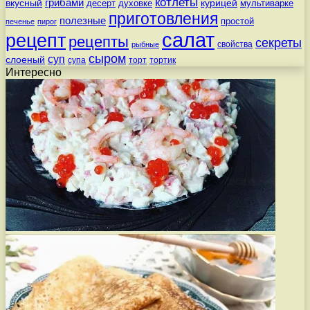
котлеты
вкусный
грибами
курицей
десерт
духовке
мультиварке
приготовления
полезные
простой
печенье
пирог
салат
рецепт
рецепты
секреты
свойства
рыбные
сыром
суп
слоеный
супа
торт
тортик
Интересно