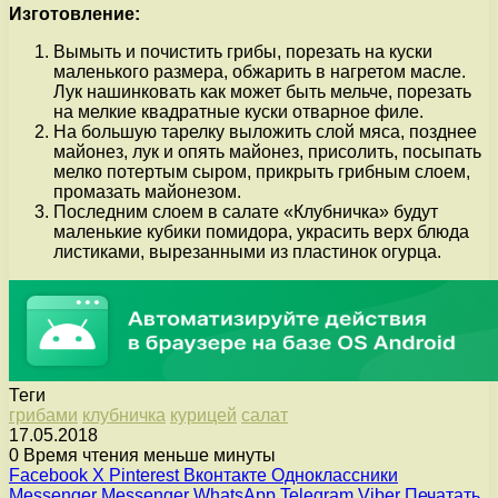
Изготовление:
Вымыть и почистить грибы, порезать на куски
маленького размера, обжарить в нагретом масле.
Лук нашинковать как может быть мельче, порезать
на мелкие квадратные куски отварное филе.
На большую тарелку выложить слой мяса, позднее
майонез, лук и опять майонез, присолить, посыпать
мелко потертым сыром, прикрыть грибным слоем,
промазать майонезом.
Последним слоем в салате «Клубничка» будут
маленькие кубики помидора, украсить верх блюда
листиками, вырезанными из пластинок огурца.
Теги
грибами
клубничка
курицей
салат
17.05.2018
0
Время чтения меньше минуты
Facebook
X
Pinterest
Вконтакте
Одноклассники
Messenger
Messenger
WhatsApp
Telegram
Viber
Печатать