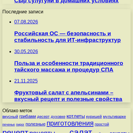
Сыр сулугуни в домашних условиях
Последние записи
07.08.2026
Российская ОС — безопасность и
стабильность для ИТ-инфраструктур
30.05.2026
Польза и особенности традиционного
тайского массажа и процедур СПА
21.11.2025
Фруктовый салат с апельсинами –
вкусный рецепт и полезные свойства
Облако меток
котлеты
вкусный
грибами
курицей
десерт
духовке
мультиварке
приготовления
полезные
простой
печенье
пирог
салат
рецепт