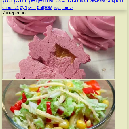
рецепты
секреты
свойства
рыбные
сыром
суп
слоеный
супа
торт
тортик
Интересно