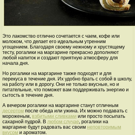
Это лакомство отлично сочетается с чаем, кофе или
молоком, что делает его идеальным утренним
угощением. Благодаря своему нежному и хрустящему
тесту, рогалики на маргарине прекрасно дополняют
любой напиток и создают приятную атмосферу для
начала дня.
Но рогалики на маргарине также подходят и для
перекуса в течение дня. Их удобно брать с собой в школу,
на работу или в дорогу. Они не только вкусные, но и
питательные, что поможет вам поддерживать энергию и
сытость в течение дня.
А вечером рогалики на маргарине станут отличным
десертом
после обеда или ужина. Их можно подавать с
мороженым,
взбитыми сливками
или просто посыпать
сахарной пудрой. В
любом случае
, рогалики на
маргарине будут радовать вас своим
неповторимым
вкусом
и ароматом.