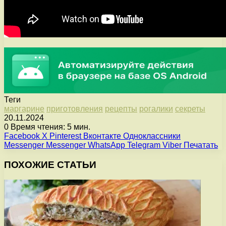
Теги
маргарине
приготовления
рецепты
рогалики
секреты
20.11.2024
0
Время чтения: 5 мин.
Facebook
X
Pinterest
Вконтакте
Одноклассники
Messenger
Messenger
WhatsApp
Telegram
Viber
Печатать
ПОХОЖИЕ СТАТЬИ