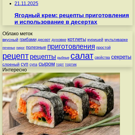
21.11.2025
Ягодный крем: рецепты приготовления
и использование в десертах
Облако меток
котлеты
вкусный
грибами
курицей
десерт
духовке
мультиварке
приготовления
полезные
простой
печенье
пирог
салат
рецепт
рецепты
секреты
свойства
рыбные
сыром
суп
слоеный
супа
торт
тортик
Интересно