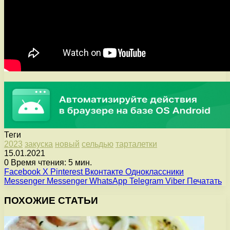
Теги
2023
закуска
новый
сельдью
тарталетки
15.01.2021
0
Время чтения: 5 мин.
Facebook
X
Pinterest
Вконтакте
Одноклассники
Messenger
Messenger
WhatsApp
Telegram
Viber
Печатать
ПОХОЖИЕ СТАТЬИ