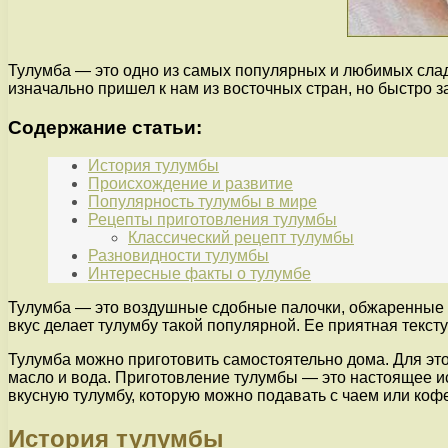
Тулумба — это одно из самых популярных и любимых сладк
изначально пришел к нам из восточных стран, но быстро з
Содержание статьи:
История тулумбы
Происхождение и развитие
Популярность тулумбы в мире
Рецепты приготовления тулумбы
Классический рецепт тулумбы
Разновидности тулумбы
Интересные факты о тулумбе
Тулумба — это воздушные сдобные палочки, обжаренные 
вкус делает тулумбу такой популярной. Ее приятная текст
Тулумба можно приготовить самостоятельно дома. Для этог
масло и вода. Приготовление тулумбы — это настоящее ис
вкусную тулумбу, которую можно подавать с чаем или кофе
История тулумбы