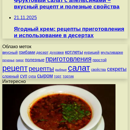
Фруктовый салат с апельсинами –
вкусный рецепт и полезные свойства
21.11.2025
Ягодный крем: рецепты приготовления
и использование в десертах
Облако меток
котлеты
вкусный
грибами
курицей
десерт
духовке
мультиварке
приготовления
полезные
простой
печенье
пирог
салат
рецепт
рецепты
секреты
свойства
рыбные
сыром
суп
слоеный
супа
торт
тортик
Интересно