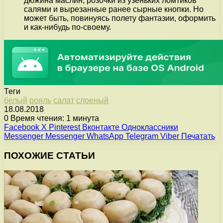
дюжина маслин, розочки из узеньких ломтиков
салями и вырезанные ранее сырные кнопки. Но
может быть, повинуясь полету фантазии, оформить
и как-нибудь по-своему.
Теги
белый
рояль
салат
слоеный
18.08.2018
0
Время чтения: 1 минута
Facebook
X
Pinterest
Вконтакте
Одноклассники
Messenger
Messenger
WhatsApp
Telegram
Viber
Печатать
ПОХОЖИЕ СТАТЬИ