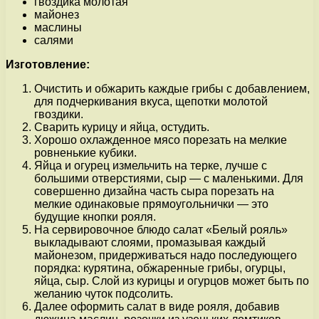
гвоздика молотая
майонез
маслины
салями
Изготовление:
Очистить и обжарить каждые грибы с добавлением,
для подчеркивания вкуса, щепотки молотой
гвоздики.
Сварить курицу и яйца, остудить.
Хорошо охлажденное мясо порезать на мелкие
ровненькие кубики.
Яйца и огурец измельчить на терке, лучше с
большими отверстиями, сыр — с маленькими. Для
совершенно дизайна часть сыра порезать на
мелкие одинаковые прямоугольнички — это
будущие кнопки рояля.
На сервировочное блюдо салат «Белый рояль»
выкладывают слоями, промазывая каждый
майонезом, придерживаться надо последующего
порядка: курятина, обжаренные грибы, огурцы,
яйца, сыр. Слой из курицы и огурцов может быть по
желанию чуток подсолить.
Далее оформить салат в виде рояля, добавив