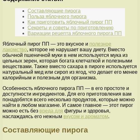
Составляющие пирога
Польза яблочного пирога
Как приготовить яблочный пирог ПП
Секреты и советы по приготовлению
Вариации рецепта яблочного пирога ПП
Яблочный пирог ПП — это вкусное и
полезное
лакомство
, которое не нарушает вашу диету. Вместо
обычной пшеничной муки в нем используется мука из
цельных зерен, которая богата клетчаткой и полезными
веществами. Также вместо сахара в пироге используется
натуральный мед или сироп из ягод, что делает его менее
калорийным и полезным для организма.
Особенность яблочного пирога ПП — в его простоте и
доступности ингредиентов. Для его приготовления вам
понадобятся всего несколько продуктов, которые можно
найти в любом магазине. И самое главное — этот пирог
можно есть без
вреда для
фигуры и здоровья,
наслаждаясь его нежным
вкусом и ароматом
.
Составляющие пирога