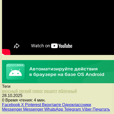
Теги
вкусный
легкий
пирог
рецепт
яблочный
28.10.2025
0
Время чтения: 4 мин.
Facebook
X
Pinterest
Вконтакте
Одноклассники
Messenger
Messenger
WhatsApp
Telegram
Viber
Печатать