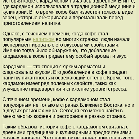
История кофе с кардамоном началась в древнем Египте,
где кардамон использовался в традиционной медицине и
кулинарии. В то время кофе был известен только в виде
зерен, которые обжаривали и перемалывали перед
приготовлением напитка.
Однако, с течением времени, когда кофе стал
популярным
напитком
во многих странах, люди начали
экспериментировать с его вкусовыми свойствами.
Именно тогда было обнаружено, что добавление
кардамона в кофе придает ему особый аромат и вкус.
Кардамон — это специя с ярким ароматом и
сладковатым вкусом. Его добавление в кофе придает
напитку пикантность и освежающий оттенок. Кроме того,
кардамон имеет ряд полезных свойств, таких как
улучшение пищеварения и снижение уровня стресса.
С течением времени, кофе с кардамоном стал
популярным не только в странах Ближнего Востока, но и
в других регионах мира. Сегодня его можно найти в
меню многих кофеен и ресторанов в разных странах.
Таким образом, история кофе с кардамоном связана с
древними традициями и кулинарными предпочтениями
разных народов. Этот напиток не только приятен вкусом,