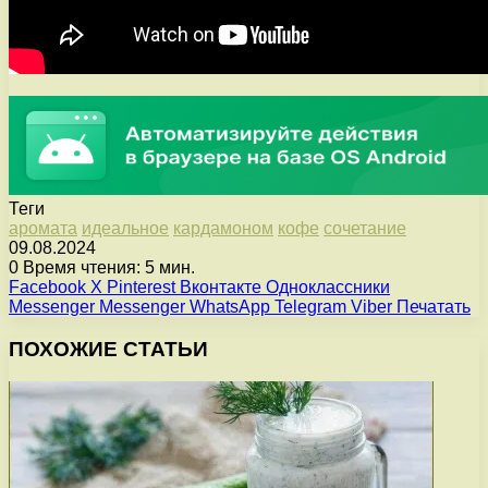
Теги
аромата
идеальное
кардамоном
кофе
сочетание
09.08.2024
0
Время чтения: 5 мин.
Facebook
X
Pinterest
Вконтакте
Одноклассники
Messenger
Messenger
WhatsApp
Telegram
Viber
Печатать
ПОХОЖИЕ СТАТЬИ