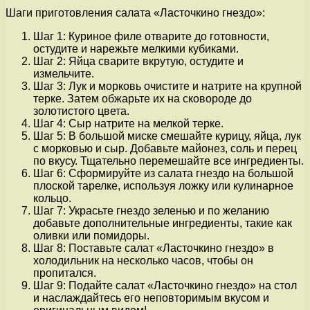
Шаги приготовления салата «Ласточкино гнездо»:
Шаг 1: Куриное филе отварите до готовности,
остудите и нарежьте мелкими кубиками.
Шаг 2: Яйца сварите вкрутую, остудите и
измельчите.
Шаг 3: Лук и морковь очистите и натрите на крупной
терке. Затем обжарьте их на сковороде до
золотистого цвета.
Шаг 4: Сыр натрите на мелкой терке.
Шаг 5: В большой миске смешайте курицу, яйца, лук
с морковью и сыр. Добавьте майонез, соль и перец
по вкусу. Тщательно перемешайте все ингредиенты.
Шаг 6: Сформируйте из салата гнездо на большой
плоской тарелке, используя ложку или кулинарное
кольцо.
Шаг 7: Украсьте гнездо зеленью и по желанию
добавьте дополнительные ингредиенты, такие как
оливки или помидоры.
Шаг 8: Поставьте салат «Ласточкино гнездо» в
холодильник на несколько часов, чтобы он
пропитался.
Шаг 9: Подайте салат «Ласточкино гнездо» на стол
и наслаждайтесь его неповторимым вкусом и