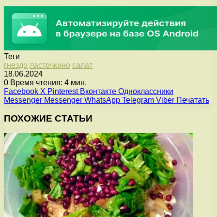
Теги
гнездо
ласточкино
салат
18.06.2024
0
Время чтения: 4 мин.
Facebook
X
Pinterest
Вконтакте
Одноклассники
Messenger
Messenger
WhatsApp
Telegram
Viber
Печатать
ПОХОЖИЕ СТАТЬИ