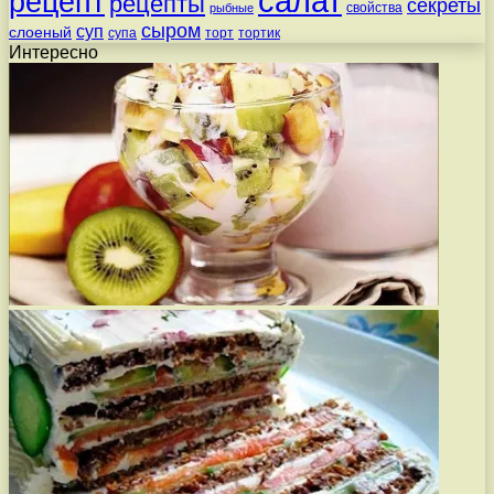
салат
рецепт
рецепты
секреты
свойства
рыбные
сыром
суп
слоеный
супа
торт
тортик
Интересно