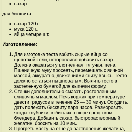
сахар
для бисквита:
сахар 120 г..
мука 120 г..
яйца четыре шт.
Изготовление:
Для изготовка теста взбить сырые яйца со
щепоткой соли, неторопливо добавить сахар.
Должна оказаться уплотненная, тягучая, пена.
Пшеничную муку просеять, перемешать с яичной
массой, аккуратно, движениями снизу ввысь. Тесто
должно остаться пышноватым. Вылить тесто в
застеленную бумагой для выпечки форму.
Стенки дополнительно смазать растопленным
сливочным маслом. Печь коржик при температуре
двести градусов в течение 25 — 30 минут. Остудить,
дать полежать бисквиту пара часов. Разморозить
ягоды клубники, взбить их в пюре средством
блендера. Добавить сахар, быстрорастворимый
желатин, бросить на 10 мин..
Прогреть массу на огне до растворения желатина,