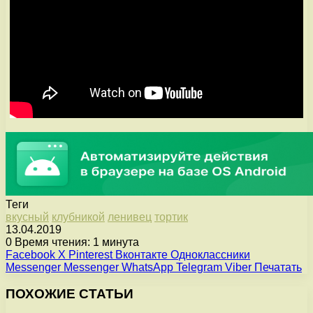
Теги
вкусный
клубникой
ленивец
тортик
13.04.2019
0
Время чтения: 1 минута
Facebook
X
Pinterest
Вконтакте
Одноклассники
Messenger
Messenger
WhatsApp
Telegram
Viber
Печатать
ПОХОЖИЕ СТАТЬИ