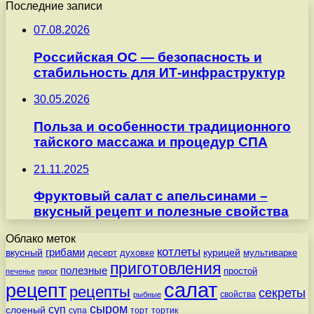
Последние записи
07.08.2026
Российская ОС — безопасность и
стабильность для ИТ-инфраструктур
30.05.2026
Польза и особенности традиционного
тайского массажа и процедур СПА
21.11.2025
Фруктовый салат с апельсинами –
вкусный рецепт и полезные свойства
Облако меток
котлеты
вкусный
грибами
курицей
десерт
духовке
мультиварке
приготовления
полезные
простой
печенье
пирог
салат
рецепт
рецепты
секреты
свойства
рыбные
сыром
суп
слоеный
супа
торт
тортик