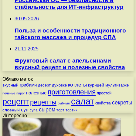
Российская ОС — безопасность и
стабильность для ИТ-инфраструктур
30.05.2026
Польза и особенности традиционного
тайского массажа и процедур СПА
21.11.2025
Фруктовый салат с апельсинами –
вкусный рецепт и полезные свойства
Облако меток
котлеты
вкусный
грибами
курицей
десерт
духовке
мультиварке
приготовления
полезные
простой
печенье
пирог
салат
рецепт
рецепты
секреты
свойства
рыбные
сыром
суп
слоеный
супа
торт
тортик
Интересно