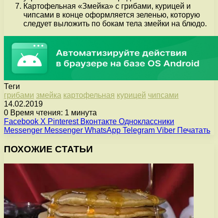
Картофельная «Змейка» с грибами, курицей и
чипсами в конце оформляется зеленью, которую
следует выложить по бокам тела змейки на блюдо.
Теги
грибами
змейка
картофельная
курицей
чипсами
14.02.2019
0
Время чтения: 1 минута
Facebook
X
Pinterest
Вконтакте
Одноклассники
Messenger
Messenger
WhatsApp
Telegram
Viber
Печатать
ПОХОЖИЕ СТАТЬИ