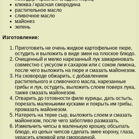
клюква / красная смородина
растительное масло
сливочное масло
майонез
зелень
Изготовление:
Приготовить не очень жидкое картофельное пюре,
остудить и выложить в виде змеи на плоское блюдо.
Очищенный и мелко нарезанный лук замариновать
совместно с уксусом и сахаром или с соком лимона,
после чего выложить на пюре и смазать майонезом.
На сковороде обжарить, с добавлением
растительного и сливочного масла, нарезанные
грибы и лук, остудить, выложить слоем поверх лука,
также смазать майонезом.
Отварить до готовности филе курицы, дать остыть,
порезать маленькими кусками и покрыть им грибы,
промазать майонезом.
Натереть на терке сыр, выложить слоем и смазать
майонезом, после чего заботливо размазать.
Измельчить чипсы в маленькую крошку, обсыпать
блюдо, из целых чипсов сделать змее корону, глаза,
украсить клюквой или смородиной.