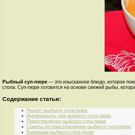
Рыбный суп-пюре
— это изысканное блюдо, которое пок
стола. Суп-пюре готовится на основе свежей рыбы, котор
Содержание статьи:
Рецепт рыбного супа-пюре
Ингредиенты для рыбного супа-пюре
Приготовление рыбного супа-пюре
Советы по приготовлению рыбного супа-пюре
Вариации рыбного супа-пюре