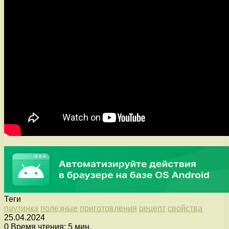
Теги
паутинка
полезные
приготовления
рецепт
свойства
25.04.2024
0
Время чтения: 5 мин.