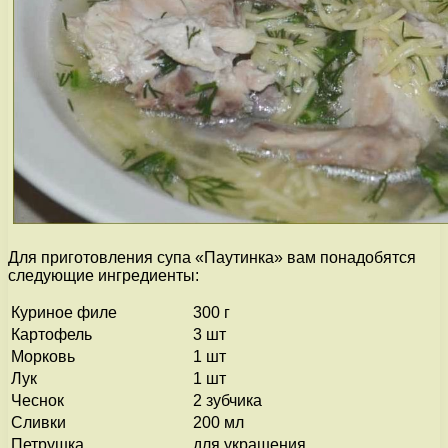
Для приготовления супа «Паутинка» вам понадобятся
следующие ингредиенты:
Куриное филе
300 г
Картофель
3 шт
Морковь
1 шт
Лук
1 шт
Чеснок
2 зубчика
Сливки
200 мл
Петрушка
для украшения