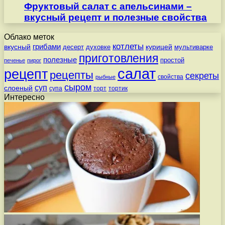
Фруктовый салат с апельсинами –
вкусный рецепт и полезные свойства
Облако меток
котлеты
вкусный
грибами
курицей
десерт
духовке
мультиварке
приготовления
полезные
простой
печенье
пирог
салат
рецепт
рецепты
секреты
свойства
рыбные
сыром
суп
слоеный
супа
торт
тортик
Интересно