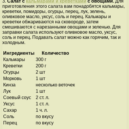
3.
Салат с
кальмарами и креветками
с овощами.
Для
приготовления этого салата вам понадобятся кальмары,
креветки, помидоры, огурцы, перец, лук, зелень,
оливковое масло, уксус, соль и перец. Кальмары и
креветки обжариваются на сковороде, затем
смешиваются с нарезанными овощами и зеленью. Для
заправки салата используют оливковое масло, уксус,
соль и перец. Подавать салат можно как горячим, так и
холодным.
Ингредиенты
Количество
Кальмары
300 г
Креветки
200 г
Огурцы
2 шт
Морковь
1 шт
Кинза
несколько веточек
Лук
1 шт
Соевый соус
2 ст. л.
Уксус
1 ст. л.
Сахар
1 ч. л.
Соль
по вкусу
Перец
по вкусу