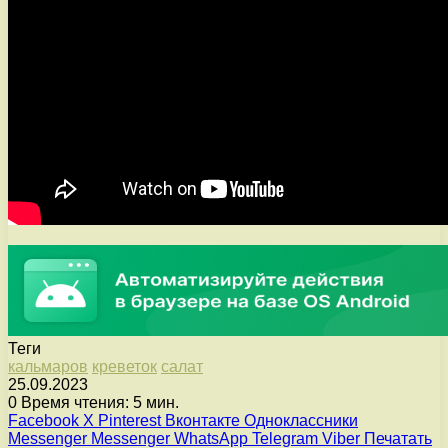
Теги
кальмаров
креветок
салат
25.09.2023
0
Время чтения: 5 мин.
Facebook
X
Pinterest
Вконтакте
Одноклассники
Messenger
Messenger
WhatsApp
Telegram
Viber
Печатать