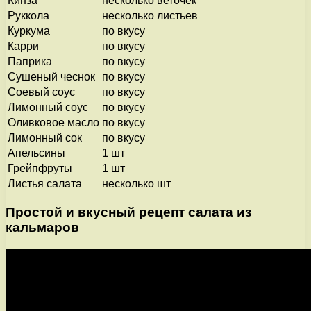
Кинза
несколько веточек
Руккола
несколько листьев
Куркума
по вкусу
Карри
по вкусу
Паприка
по вкусу
Сушеный чеснок
по вкусу
Соевый соус
по вкусу
Лимонный соус
по вкусу
Оливковое масло
по вкусу
Лимонный сок
по вкусу
Апельсины
1 шт
Грейпфруты
1 шт
Листья салата
несколько шт
Простой и вкусный рецепт салата из
кальмаров