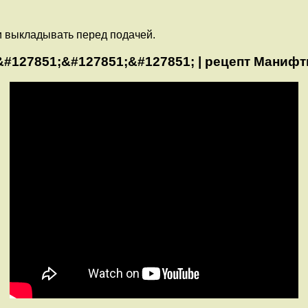
и выкладывать перед подачей.
#127851;&#127851;&#127851; | рецепт Маниф