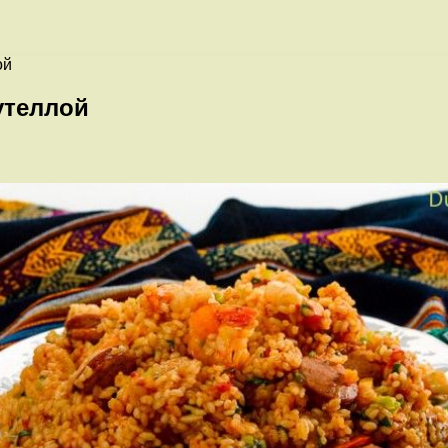
ой
утеллой