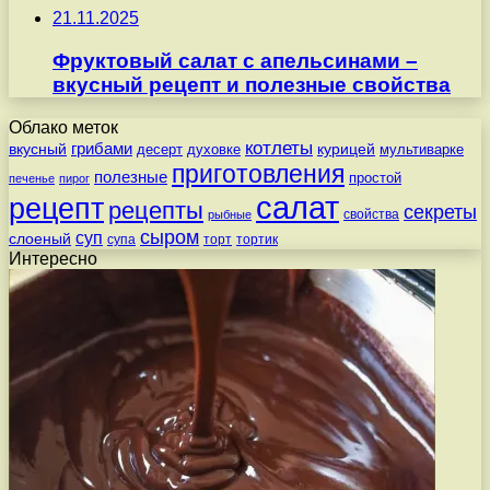
21.11.2025
Фруктовый салат с апельсинами –
вкусный рецепт и полезные свойства
Облако меток
котлеты
вкусный
грибами
курицей
десерт
духовке
мультиварке
приготовления
полезные
простой
печенье
пирог
салат
рецепт
рецепты
секреты
свойства
рыбные
сыром
суп
слоеный
супа
торт
тортик
Интересно