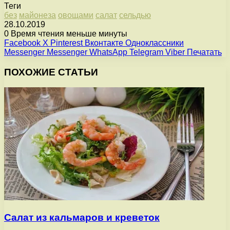
Теги
без
майонеза
овощами
салат
сельдью
28.10.2019
0
Время чтения меньше минуты
Facebook
X
Pinterest
Вконтакте
Одноклассники
Messenger
Messenger
WhatsApp
Telegram
Viber
Печатать
ПОХОЖИЕ СТАТЬИ
Салат из кальмаров и креветок