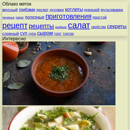
Облако меток
котлеты
вкусный
грибами
курицей
десерт
духовке
мультиварке
приготовления
полезные
простой
печенье
пирог
салат
рецепт
рецепты
секреты
свойства
рыбные
сыром
суп
слоеный
супа
торт
тортик
Интересно