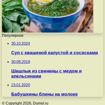
Популярное
30.10.2024
Суп с квашеной капустой и сосисками
30.08.2019
Шашлык из свинины с медом и
апельсинами
23.01.2020
Бабушкины блины на молоке
© Copyright 2026, Dumol.ru