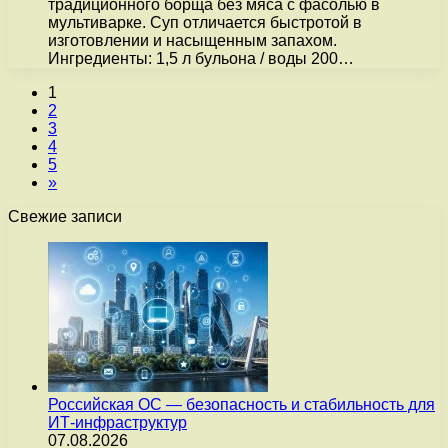
традиционного борща без мяса с фасолью в
мультиварке. Суп отличается быстротой в
изготовлении и насыщенным запахом.
Ингредиенты: 1,5 л бульона / воды 200…
1
2
3
4
5
»
Свежие записи
Российская ОС — безопасность и стабильность для
ИТ-инфраструктур
07.08.2026