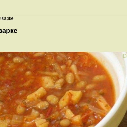
иварке
варке