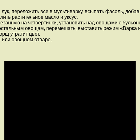
 лук, переложить все в мультиварку, всыпать фасоль, доба
влить растительное масло и уксус.
резанную на четвертинки, установить над овощами с бульон
к остальным овощам, перемешать, выставить режим «Варка 
орщ утратит цвет.
м или овощном отваре.