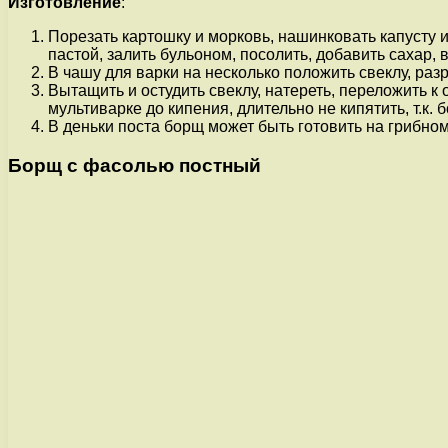
Изготовление
:
Порезать картошку и морковь, нашинковать капусту и
пастой, залить бульоном, посолить, добавить сахар, 
В чашу для варки на несколько положить свеклу, раз
Вытащить и остудить свеклу, натереть, переложить 
мультиварке до кипения, длительно не кипятить, т.к. б
В деньки поста борщ может быть готовить на грибно
Борщ с фасолью постный