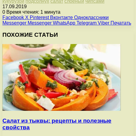
кукурузой
подсолнух
салат
слоеный
чипсами
17.09.2019
0
Время чтения: 1 минута
Facebook
X
Pinterest
Вконтакте
Одноклассники
Messenger
Messenger
WhatsApp
Telegram
Viber
Печатать
ПОХОЖИЕ СТАТЬИ
Салат из тыквы: рецепты и полезные
свойства