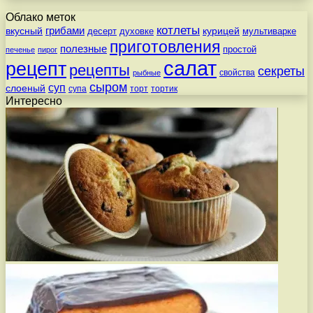
Облако меток
котлеты
вкусный
грибами
курицей
десерт
духовке
мультиварке
приготовления
полезные
простой
печенье
пирог
салат
рецепт
рецепты
секреты
свойства
рыбные
сыром
суп
слоеный
супа
торт
тортик
Интересно