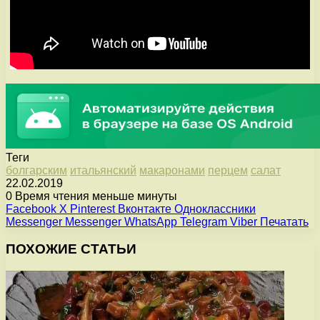
Теги
болгарским
итальянский
макаронами
перцем
салат
22.02.2019
0
Время чтения меньше минуты
Facebook
X
Pinterest
Вконтакте
Одноклассники
Messenger
Messenger
WhatsApp
Telegram
Viber
Печатать
ПОХОЖИЕ СТАТЬИ