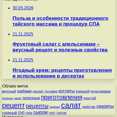
30.05.2026
Польза и особенности традиционного
тайского массажа и процедур СПА
21.11.2025
Фруктовый салат с апельсинами –
вкусный рецепт и полезные свойства
21.11.2025
Ягодный крем: рецепты приготовления
и использование в десертах
Облако меток
котлеты
вкусный
грибами
курицей
десерт
духовке
мультиварке
приготовления
полезные
простой
печенье
пирог
салат
рецепт
рецепты
секреты
свойства
рыбные
сыром
суп
слоеный
супа
торт
тортик