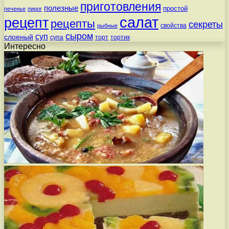
приготовления
полезные
простой
печенье
пирог
салат
рецепт
рецепты
секреты
свойства
рыбные
сыром
суп
слоеный
супа
торт
тортик
Интересно