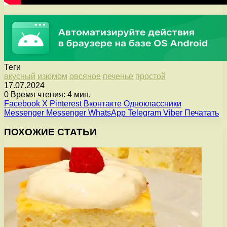
Теги
вкусный
изюмом
овсяное
печенье
простой
17.07.2024
0
Время чтения: 4 мин.
Facebook
X
Pinterest
Вконтакте
Одноклассники
Messenger
Messenger
WhatsApp
Telegram
Viber
Печатать
ПОХОЖИЕ СТАТЬИ