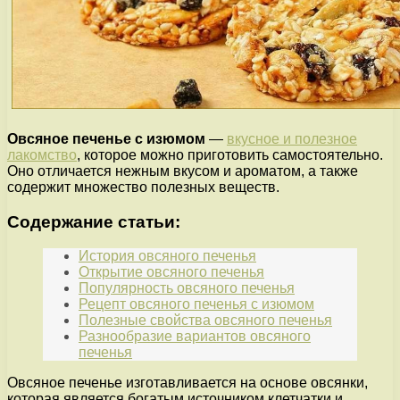
Овсяное печенье с изюмом
—
вкусное и полезное
лакомство
, которое можно приготовить самостоятельно.
Оно отличается нежным вкусом и ароматом, а также
содержит множество полезных веществ.
Содержание статьи:
История овсяного печенья
Открытие овсяного печенья
Популярность овсяного печенья
Рецепт овсяного печенья с изюмом
Полезные свойства овсяного печенья
Разнообразие вариантов овсяного
печенья
Овсяное печенье изготавливается на основе овсянки,
которая является богатым источником клетчатки и