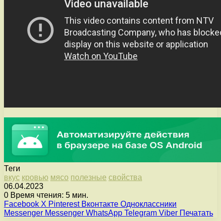
Теги
вкус
кровью
мясо
полезные
свойства
06.04.2023
0
Время чтения: 5 мин.
Facebook
X
Pinterest
Вконтакте
Одноклассники
Messenger
Messenger
WhatsApp
Telegram
Viber
Печатать