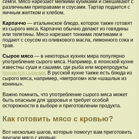
семги. Мясо нарезают мелкими кубиками и смешивают с
различными приправами и соусами. Тартар подается с
яичным желтком и хлебом.
Карпаччо
— итальянское блюдо, которое также готовят
из сырого мяса. Карпаччо обычно делают из говядины
или телятины. Мясо нарезают тонкими ломтиками и
подают с соусом из оливкового масла, лимонного сока и
трав.
Сырое мясо
— в некоторых кухнях мира популярно
употребление сырого мяса. Например, в японской кухне
известны суши и сашими, где рыба или морепродукты
подаются сырыми
. В русской кухне также есть блюда из
сырого мяса, например, «метрогом» или «шашлык из
конины».
Важно помнить, что употребление сырого мяса может
быть опасным для здоровья и требует особой
осторожности в выборе и приготовлении продукта.
Как готовить мясо с кровью?
Вот несколько шагов, которые помогут вам приготовить
вкусное мясо с кровью: